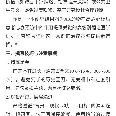
价值（如改善诊疗策略、指导临床决策）或公共卫
生意义。避免过度吹嘘，基于研究设计合理预期。
示例：“本研究结果将为
XX
药物在高危心梗后
患者心衰预防中的作用提供关键的高级别循证医学
证据，有望为优化这一人群的治疗策略提供新选
择。”
三、撰写技巧与注意事项
1.
精炼是金
前言不宜过长（通常占全文
10%~15%
，
300~600
字）。避免冗长的历史回顾、无关细节和过度引
用。句句紧扣主题，为目标陈述铺路。
2.
逻辑严密，层层递进
严格遵循“背景→现状→缺口→目标”的漏斗逻
辑。段落间、句子间衔接流畅，使用恰当的过渡