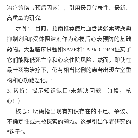
治疗策略→预后因素），引用最具代表性、最新、
高质量的研究。
示例：
“目前，指南推荐使用血管紧张素转换酶
抑制剂和β受体阻滞剂作为心梗后心衰预防的基础
药物。大型临床试验如
SAVE
和
CAPRICORN
证实了
它们能降低死亡率和心衰住院风险。然而，即使在
最佳药物治疗下，仍有相当比例的患者出现左室重
构和心功能恶化。”
3.
转折：揭示知识缺口
/
未解决问题
（
1
段，核
心！）
核心：明确指出现有知识存在的不足、争议、
不确定性或未被探索的领域。这是引出作者研究的
“钩子”。