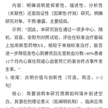
内容：明确说明是探索性、描述性、分析性
（关联性）还是验证性（因果性
/
疗效）研究。明确
研究对象、干预
/
暴露、主要结局。
示例：“因此，本研究旨在通过一项多中心、随
机、双盲、安慰剂对照试验，评估在标准治疗基础
上加用新型药物
XX
，相较于单独标准治疗，能否
进一步降低急性心肌梗死后左室射血分数
<40%
患者
12
个月内心衰住院或心血管死亡的复合终点事件发
生率。”
5.
收尾：点明价值与创新性（可选，简洁，
1~2
句）
核心：简要说明本研究预期如何填补前述空
白，其潜在的理论意义（如阐明机制）、临床应用