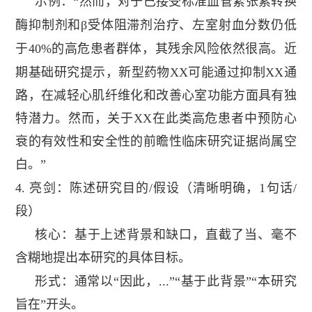
示例：
“然而，对于已接受标准血管紧张素转换
酶抑制剂和β受体阻滞剂治疗、
左室射血分数
仍低
于
40%
的高危患者群体，其残余风险依然很高。近
期基础研究提示，新型药物
XX
可能通过抑制
XX
通
路，在减轻心肌纤维化和改善心室功能方面具有独
特潜力。然而，关于
XX
在此类高危患者中预防心
衰的有效性和安全性的前瞻性临床研究证据尚属空
白。”
4.
亮剑：陈述研究目的
/
假设（清晰明确，
1
句话
/
段）
核心：基于上述背景和缺口，直截了当、毫不
含糊地提出本研究的具体目标。
形式：通常以“因此，
...
”“基于此背景”“本研究
旨在”开头。