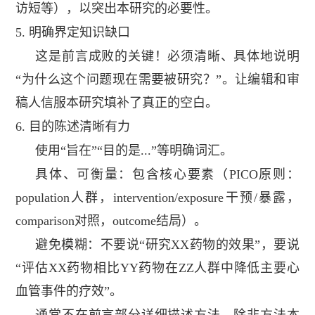
访短等），以突出本研究的必要性。
5.
明确界定知识缺口
这是前言成败的关键！必须清晰、具体地说明
“为什么这个问题现在需要被研究？”。让编辑和审
稿人信服本研究填补了真正的空白。
6.
目的陈述清晰有力
使用“旨在”“目的是
...
”等明确词汇。
具体、可衡量：包含核心要素（
PICO
原则：
population
人群，
intervention/exposure
干预
/
暴露，
comparison
对照，
outcome
结局）。
避免模糊：不要说“研究
XX
药物的效果”，要说
“评估
XX
药物相比
YY
药物在
ZZ
人群中降低主要心
血管事件的疗效”。